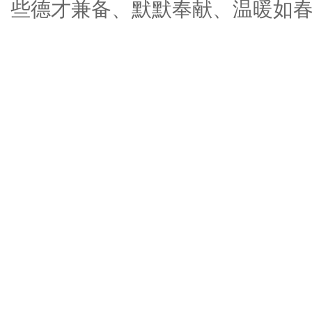
些德才兼备、默默奉献、温暖如